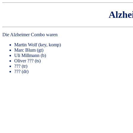
Alzh
Die Alzheimer Combo waren
Martin Wolf (key, komp)
Marc Blum (gt)
Uli Millmann (b)
Oliver ??? (ts)
??? (tr)
??? (dr)