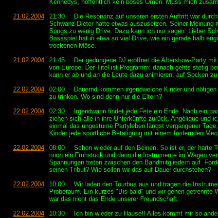
Kennedys, hoffentlich kein böses Omen. Muss mich zusam
21.02.2004
21:30
Die Resonanz auf unseren ersten Auftritt war durch
Schwanz-Dieter hatte etwas auszusetzen. Seiner Meinung 
Songs zu wenig Drive. Dazu kann ich nur sagen: Lieber Sc
Bassspiel hat in etwa so viel Drive, wie ein gerade halb erigi
trockenen Möse.
21.02.2004
21:45
Der gedungene DJ eröffnet die Aftershow-Party mit
von Europe. Der Titel ist Programm: danach gehts stetig b
kann er ab und an die Leute dazu animieren, auf Socken zu
22.02.2004
02:00
Dauernd kommen irgendwelche Kinder und nötigen 
zu trinken. Wo sind denn nur die Eltern?
22.02.2004
02:30
Irgendwann findet jede Fete ein Ende. Nach ein pa
ziehen sich alle in ihre Unterkünfte zurück. Angélique und 
einmal das ungestüme Partyleben längst vergangener Tage,
Kinder jede sportliche Betätigung mit einem fordernden Me
22.02.2004
08:00
Schon wieder auf den Beinen. So ist er, der harte T
noch ein Frühstück und dann die Instrumente im Wagen vers
Spannungen treten zwischen den Bandmitgliedern auf. Forde
seinen Tribut? Wie sollen wir das auf Dauer durchstehen?
22.02.2004
10:00
Wir laden den Tourbus aus und tragen die Instrume
Proberaum. Ein kurzes "Bis bald" und wir gehen getrennte 
war das nicht das Ende unserer Freundschaft.
22.02.2004
10:30
Ich bin wieder zu Hause!! Alles kommt mir so ande