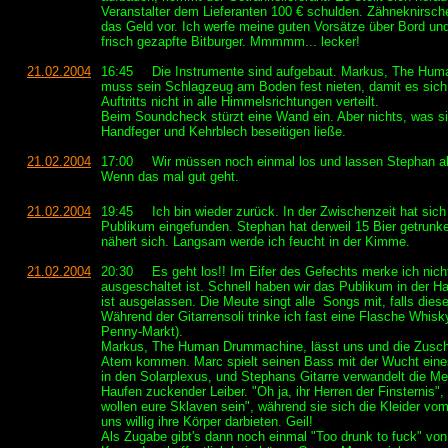
Veranstalter dem Lieferanten 100 € schulden. Zähneknirsch
das Geld vor. Ich werfe meine guten Vorsätze über Bord und
frisch gezapfte Bitburger. Mmmmm... lecker!
21.02.2004
16:45
Die Instrumente sind aufgebaut. Markus, The Hu
muss sein Schlagzeug am Boden fest nieten, damit es sic
Auftritts nicht in alle Himmelsrichtungen verteilt.
Beim Soundcheck stürzt eine Wand ein. Aber nichts, was si
Handfeger und Kehrblech beseitigen ließe.
21.02.2004
17:00
Wir müssen noch einmal los und lassen Stephan a
Wenn das mal gut geht.
21.02.2004
19:45
Ich bin wieder zurück. In der Zwischenzeit hat sic
Publikum eingefunden. Stephan hat derweil 15 Bier getrunken
nähert sich. Langsam werde ich feucht in der Kimme.
21.02.2004
20:30
Es geht los!! Im Eifer des Gefechts merke ich nic
ausgeschaltet ist. Schnell haben wir das Publikum in der 
ist ausgelassen. Die Meute singt alle Songs mit, falls dies
Während der Gitarrensoli trinke ich fast eine Flasche Whisky
Penny-Markt).
Markus, The Human Drummachine, lässt uns und die Zusc
Atem kommen. Marc spielt seinen Bass mit der Wucht eines
in den Solarplexus, und Stephans Gitarre verwandelt die Me
Haufen zuckender Leiber. "Oh ja, ihr Herren der Finsternis", 
wollen eure Sklaven sein", während sie sich die Kleider vo
uns willig ihre Körper darbieten. Geil!
Als Zugabe gibt's dann noch einmal "Too drunk to fuck" vo