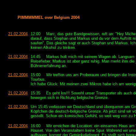
PIMMMMMEL over Belgium 2004
21.02.2004
12:00
Marc, das gute Bandgewissen, ruft an: "Hey Michel
darauf, dass Stephan und Markus und du vor dem Auftritt ni
saufen". Das gleiche sagt er auch Stephan und Markus. Ich
keinen Alkohol zu trinken.
21.02.2004
14:45
Markus holt mich mit seinem Wagen ab. Langsam 
Reisefieber. Markus ist aber ganz ruhig. Man merkt ihm die 
Bühnenerfahrung an.
21.02.2004
15:00
Wir treffen uns am Proberaum und bringen die Ins
Tourbus.
Ich habe Glück: Mit meinen zwei Mikros habe ich am wenigs
21.02.2004
15:35
Es geht los!!! Sowohl unser Transporter als auch de
bewegen sich in Richtung belgische Grenze.
21.02.2004
Um 15:45 verlassen wir Deutschland und überqueren am G
Köpfchen die deutsch-belgische Grenze. Ab jetzt sind wir völ
gestellt. Schon ein komisches Gefühl, so weit weg von zu 
21.02.2004
16:00
Wir erreichen die Location: ein einsames Haus am
Hauset. Von den Veranstaltern keine Spur. Während wir uns
aufbauen, kommt der Getränkelieferant. Es stellt sich herau